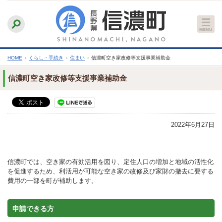
本
ふりがなをつける
背景色
白
青
黒
読み上げる
文
文字サイズ
縮小
標準
拡大
へ
HOME
›
くらし・手続き
›
住まい
›
信濃町空き家改修等支援事業補助金
信濃町空き家改修等支援事業補助金
2022年6月27日
信濃町では、空き家の有効活用を図り、定住人口の増加と地域の活性化
を促進するため、利活用が可能な空き家の改修及び家財の撤去に要する
費用の一部を町が補助します。
申請できる方