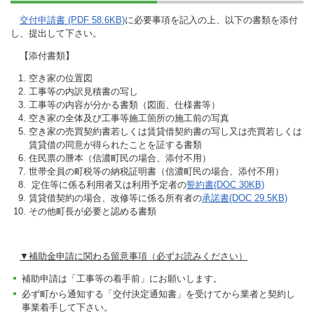
交付申請書 (PDF 58.6KB)
に必要事項を記入の上、以下の書類を添付
し、提出して下さい。
【添付書類】
空き家の位置図
工事等の内訳見積書の写し
工事等の内容が分かる書類（図面、仕様書等）
空き家の全体及び工事等施工箇所の施工前の写真
空き家の売買契約書若しくは賃貸借契約書の写し又は売買若しくは
賃貸借の同意が得られたことを証する書類
住民票の謄本（信濃町民の場合、添付不用）
世帯全員の町税等の納税証明書（信濃町民の場合、添付不用）
定住等に係る利用者又は利用予定者の
誓約書(DOC 30KB)
賃貸借契約の場合、改修等に係る所有者の
承諾書(DOC 29.5KB)
その他町長が必要と認める書類
▼補助金申請に関わる留意事項（必ずお読みください）
補助申請は「工事等の着手前」にお願いします。
必ず町から通知する「交付決定通知書」を受けてから業者と契約し
事業着手して下さい。