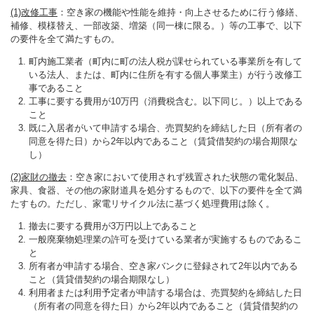
(1)
改修工事
：空き家の機能や性能を維持・向上させるために行う修繕、
補修、模様替え、一部改築、増築（同一棟に限る。）等の工事で、以下
の要件を全て満たすもの。
町内施工業者（町内に町の法人税が課せられている事業所を有して
いる法人、または、町内に住所を有する個人事業主）が行う改修工
事であること
工事に要する費用が10万円（消費税含む。以下同じ。）以上である
こと
既に入居者がいて申請する場合、売買契約を締結した日（所有者の
同意を得た日）から2年以内であること（賃貸借契約の場合期限な
し）
(2)
家財の撤去
：空き家において使用されず残置された状態の電化製品、
家具、食器、その他の家財道具を処分するもので、以下の要件を全て満
たすもの。ただし、家電リサイクル法に基づく処理費用は除く。
撤去に要する費用が3万円以上であること
一般廃棄物処理業の許可を受けている業者が実施するものであるこ
と
所有者が申請する場合、空き家バンクに登録されて2年以内である
こと（賃貸借契約の場合期限なし）
利用者または利用予定者が申請する場合は、売買契約を締結した日
（所有者の同意を得た日）から2年以内であること（賃貸借契約の