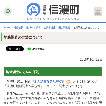
本
ふりがなをつける
背景色
白
青
黒
読み上げる
文
文字サイズ
縮小
標準
拡大
へ
HOME
›
町政情報
›
組織から探す
›
建設水道課
›
国土調査係
›
地籍調査の方法について
地籍調査の方法について
2016年10月12日
地籍調査の方法の原則
信濃町では、国の『
地籍調査作業規程準則
』と全く同じ内容の
『信濃町地籍調査作業規程』に従って、調査が行われます。
具体的には、毎年4月頃、調査予定区域にて地元説明会を開き、7月か
ら調査区域内の土地所有者のみなさんに境界確認の立会い（一筆地調
査）を行っています。なお、この立会いはあくまでも現在の境界を確認