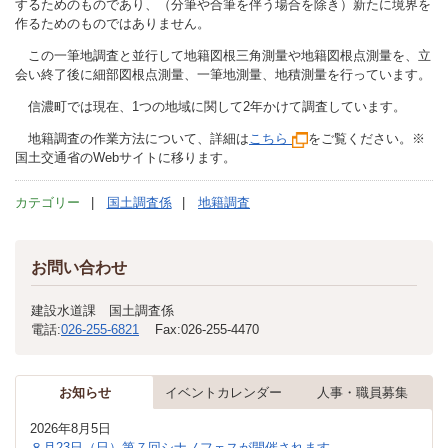
するためのものであり、（分筆や合筆を伴う場合を除き）新たに境界を
作るためのものではありません。
この一筆地調査と並行して地籍図根三角測量や地籍図根点測量を、立
会い終了後に細部図根点測量、一筆地測量、地積測量を行っています。
信濃町では現在、1つの地域に関して2年かけて調査しています。
地籍調査の作業方法について、詳細は
こちら
をご覧ください。※
国土交通省のWebサイトに移ります。
カテゴリー
国土調査係
地籍調査
お問い合わせ
建設水道課 国土調査係
電話:
026-255-6821
Fax:
026-255-4470
お知らせ
イベントカレンダー
人事・職員募集
2026年8月5日
８月23日（日）第７回シナノフェスが開催されます。