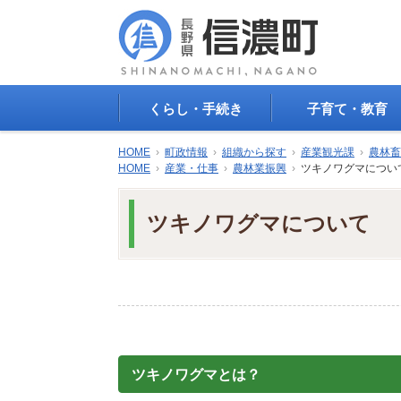
くらし・手続き
子育て・教育
戸籍・印鑑登録・住民
子育て支援
HOME
›
町政情報
›
組織から探す
›
産業観光課
›
農林畜
登録
母子の健康・予防接
HOME
›
産業・仕事
›
農林業振興
›
ツキノワグマについ
防災情報
母子の保健
年金・保険
保育園・幼稚園
ツキノワグマについて
税金
小学校・中学校
住まい
生涯学習
公共交通
教育委員会
ごみ・リサイクル
教育相談
上水道・下水道
人権・平和啓発
生活道路
学校給食
交通安全・防犯
図書
ツキノワグマとは？
環境
国民スポーツ大会