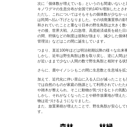
次に「個体数が増えている」というのも間違いないと
キノワグマの生息分布が全国で約140％増加したとさ
ただし、これについてはそもそもの個体数が少なかっ
は民間へ払い下げとなりました。その頃廃藩置県の影
和されていたことと重なり日本の野生鳥獣は大きく数
その後、世界大戦、人口急増、高度経済成長を経た日
の間、狩猟などの制度は規制が強まり、減少した個体
管理法）などはこの間に誕生しています。
つまり、直近100年ほどは明治初期以降の様々な出
しかし、近年は野生鳥獣は数を取り戻し、逆に人間は
が近いままで少ない人間の数で野生鳥獣と相対する状
さらに、鹿やイノシシもこの間に生息数と生息域を拡
加えて、近代化に伴い里山に入る人口が減ったことも
では自然のものが家庭の熱源として利用されていたた
や雑木が整えられ、そこに動物が気づけるヒトの気配
しかし、それがなくなったことや耕作放棄地が増えた
物は近づけるようになりました。
また、放置果樹が増えたことで、野生鳥獣が安心して
す。