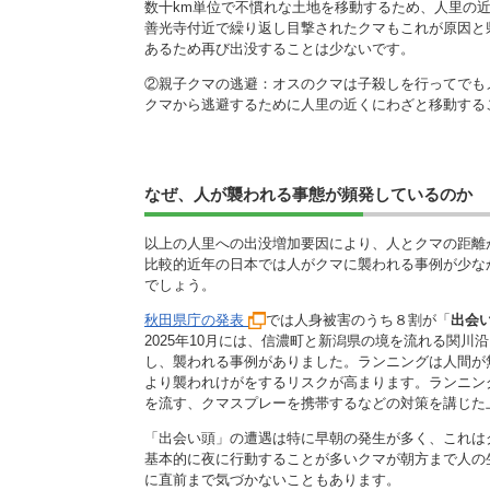
数十km単位で不慣れな土地を移動するため、人里の近く
善光寺付近で繰り返し目撃されたクマもこれが原因と
あるため再び出没することは少ないです。
②親子クマの逃避：オスのクマは子殺しを行ってでも
クマから逃避するために人里の近くにわざと移動する
なぜ、人が襲われる事態が頻発しているのか
以上の人里への出没増加要因により、人とクマの距離
比較的近年の日本では人がクマに襲われる事例が少な
でしょう。
秋田県庁の発表
では人身被害のうち８割が「
出会
2025年10月には、信濃町と新潟県の境を流れる関
し、襲われる事例がありました。ランニングは人間が
より襲われけがをするリスクが高まります。ランニン
を流す、クマスプレーを携帯するなどの対策を講じた
「出会い頭」の遭遇は特に早朝の発生が多く、これは
基本的に夜に行動することが多いクマが朝方まで人の
に直前まで気づかないこともあります。