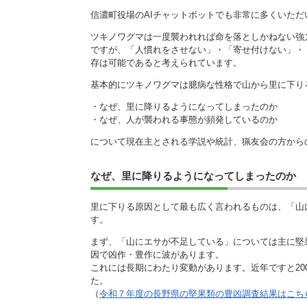
信濃町役場のAIチャットボットでも非常に多くいただい
ツキノワグマは一度襲われれば命を落としかねない強
ですが、「人慣れをさせない」・「寄せ付けない」・
存は可能であると考えられています。
基本的にツキノワグマは臆病な性格で山から里に下り
・なぜ、里に降りるようになってしまったのか
・なぜ、人が襲われる事態が頻発しているのか
について現在主とされる学説や統計、猟友会の方から
なぜ、里に降りるようになってしまったのか
里に下りる原因として最も広く言われるものは、「山
す。
まず、「山にエサが不足している」については主に堅
因で凶作・豊作に波があります。
これには長期にわたり変動があります。近年ですと2006
た。
（
令和７年度の長野県の堅果類の豊凶調査結果はこち