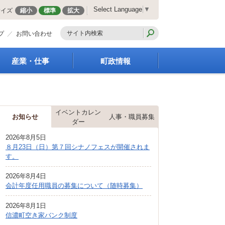
Select Language
▼
サイズ
縮小
標準
拡大
プ
お問い合わせ
産業・仕事
町政情報
経営支援・金融支援
町の概要
就労支援
組織案内
商工業振興
庁舎案内
イベントカレン
お知らせ
人事・職員募集
農林業振興
町長の部屋
ダー
届出・証明・法令・規
町議会
2026年8月5日
制
施策・計画
８月23日（日）第７回シナノフェスが開催されま
企業の税金
す。
都市整備
入札・契約
地籍調査
2026年8月4日
指定管理者制度
選挙
会計年度任用職員の募集について（随時募集）
求人情報
財政・行政改革
2026年8月1日
人事・職員募集
信濃町空き家バンク制度
統計・人口