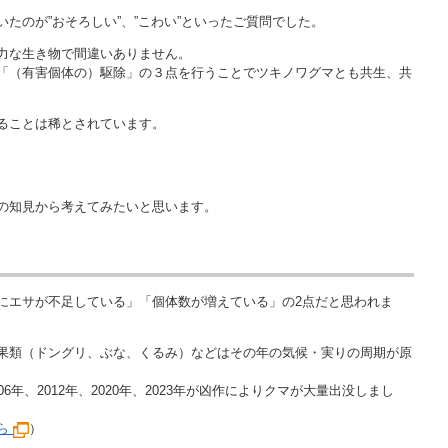
たのが”おそろしい”、”こわい”といったご質問でした。
力な生き物で間違いありません。
「（有害個体の）駆除」の３点を行うことでツキノワグマとも共生、共
ることは稀とされています。
の知見から考えてみたいと思います。
にエサが不足している」「個体数が増えている」の2点だと思われま
果類（ドングリ、ぶな、くるみ）などはその年の気候・実りの周期が原
年、2012年、2020年、2023年が凶作によりクマが大量出没しまし
ら
）