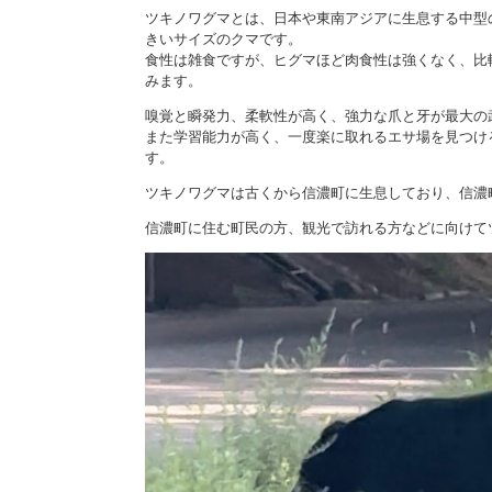
施設
ツキノワグマとは、日本や東南アジアに生息する中型のク
きいサイズのクマです。
町民活動
食性は雑食ですが、ヒグマほど肉食性は強くなく、比
相談窓口
みます。
ペット
嗅覚と瞬発力、柔軟性が高く、強力な爪と牙が最大の
また学習能力が高く、一度楽に取れるエサ場を見つけ
す。
ツキノワグマは古くから信濃町に生息しており、信濃
信濃町に住む町民の方、観光で訪れる方などに向けて