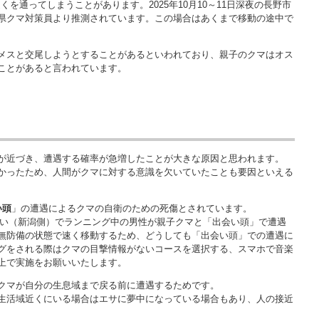
を通ってしまうことがあります。2025年10月10～11日深夜の長野市
県クマ対策員より推測されています。この場合はあくまで移動の途中で
メスと交尾しようとすることがあるといわれており、親子のクマはオス
ことがあると言われています。
が近づき、遭遇する確率が急増したことが大きな原因と思われます。
かったため、人間がクマに対する意識を欠いていたことも要因といえる
い頭
」の遭遇によるクマの自衛のための死傷とされています。
川沿い（新潟側）でランニング中の男性が親子クマと「出会い頭」で遭遇
無防備の状態で速く移動するため、どうしても「出会い頭」での遭遇に
グをされる際はクマの目撃情報がないコースを選択する、スマホで音楽
上で実施をお願いいたします。
クマが自分の生息域まで戻る前に遭遇するためです。
生活域近くにいる場合はエサに夢中になっている場合もあり、人の接近