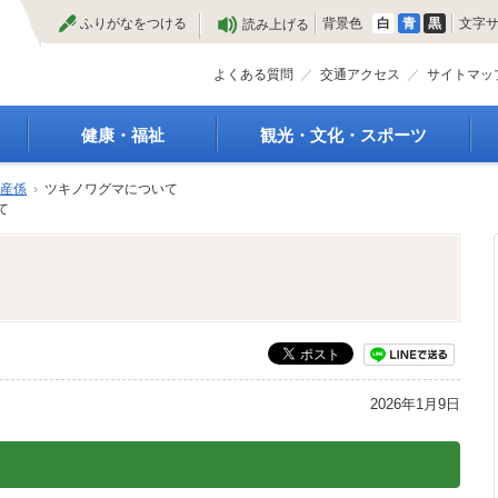
本
ふりがなをつける
背景色
白
青
黒
文字
読み上げる
文
へ
よくある質問
交通アクセス
サイトマッ
健康・福祉
観光・文化・スポーツ
高齢者福祉
観光
産係
›
ツキノワグマについて
種
介護保険
特産物
て
障がい・福祉
文化・芸術
救急医療
文化財
保健・健康・医療
施設
母子保健
合宿
健康増進
スポーツ
予防接種
まつり
食育
国内・国際交流
2026年1月9日