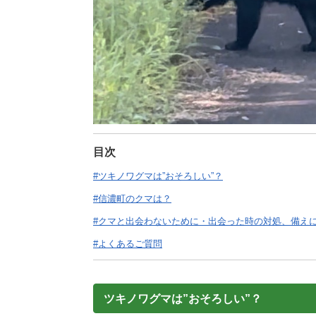
目次
#ツキノワグマは”おそろしい”？
#信濃町のクマは？
#クマと出会わないために・出会った時の対処、備え
#よくあるご質問
ツキノワグマは”おそろしい”？