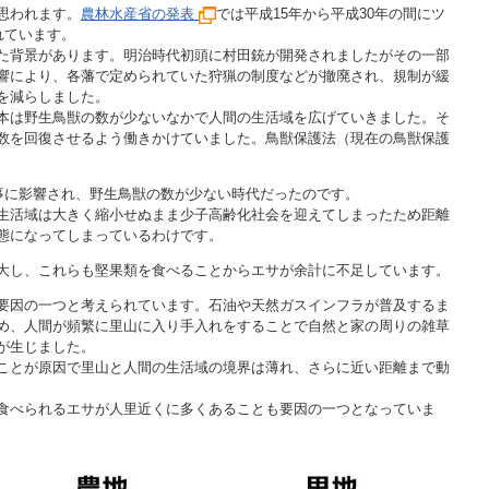
思われます。
農林水産省の発表
では平成15年から平成30年の間にツ
れています。
た背景があります。明治時代初頭に村田銃が開発されましたがその一部
響により、各藩で定められていた狩猟の制度などが撤廃され、規制が緩
を減らしました。
本は野生鳥獣の数が少ないなかで人間の生活域を広げていきました。そ
数を回復させるよう働きかけていました。鳥獣保護法（現在の鳥獣保護
来事に影響され、野生鳥獣の数が少ない時代だったのです。
生活域は大きく縮小せぬまま少子高齢化社会を迎えてしまったため距離
態になってしまっているわけです。
大し、これらも堅果類を食べることからエサが余計に不足しています。
要因の一つと考えられています。石油や天然ガスインフラが普及するま
め、人間が頻繁に里山に入り手入れをすることで自然と家の周りの雑草
が生じました。
ことが原因で里山と人間の生活域の境界は薄れ、さらに近い距離まで動
食べられるエサが人里近くに多くあることも要因の一つとなっていま