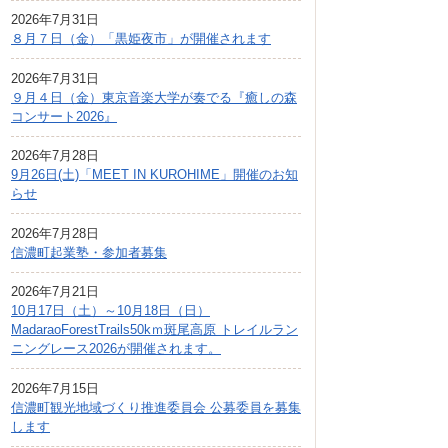
広報しなの
2026年7月31日
８月７日（金）「黒姫夜市」が開催されます
町制70周年記念
2026年7月31日
９月４日（金）東京音楽大学が奏でる『癒しの森
コンサート2026』
2026年7月28日
9月26日(土)「MEET IN KUROHIME」開催のお知
らせ
2026年7月28日
信濃町起業塾・参加者募集
2026年7月21日
10月17日（土）～10月18日（日）
MadaraoForestTrails50kｍ斑尾高原 トレイルラン
ニングレース2026が開催されます。
2026年7月15日
信濃町観光地域づくり推進委員会 公募委員を募集
します