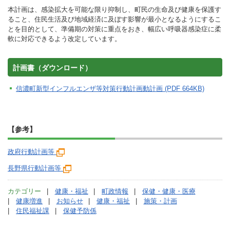
本計画は、感染拡大を可能な限り抑制し、町民の生命及び健康を保護す
ること、住民生活及び地域経済に及ぼす影響が最小となるようにするこ
とを目的として、準備期の対策に重点をおき、幅広い呼吸器感染症に柔
軟に対応できるよう改定しています。
計画書（ダウンロード）
信濃町新型インフルエンザ等対策行動計画動計画 (PDF 664KB)
【参考】
政府行動計画等
長野県行動計画等
カテゴリー
健康・福祉
町政情報
保健・健康・医療
健康増進
お知らせ
健康・福祉
施策・計画
住民福祉課
保健予防係