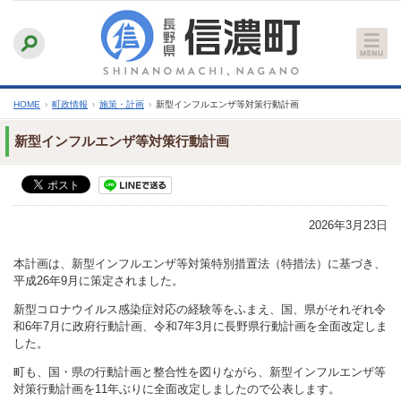
本
ふりがなをつける
背景色
白
青
黒
読み上げる
文
文字サイズ
縮小
標準
拡大
へ
HOME
›
町政情報
›
施策・計画
›
新型インフルエンザ等対策行動計画
新型インフルエンザ等対策行動計画
2026年3月23日
本計画は、新型インフルエンザ等対策特別措置法（特措法）に基づき、
平成26年9月に策定されました。
新型コロナウイルス感染症対応の経験等をふまえ、国、県がそれぞれ令
和6年7月に政府行動計画、令和7年3月に長野県行動計画を全面改定しま
した。
町も、国・県の行動計画と整合性を図りながら、新型インフルエンザ等
対策行動計画を11年ぶりに全面改定しましたので公表します。