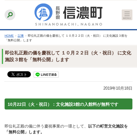
本
ふりがなをつける
背景色
白
青
黒
読み上げる
文
文字サイズ
縮小
標準
拡大
へ
HOME
›
記事
›
即位礼正殿の儀を慶祝して １０月２２日（火・祝日） に文化施設３館を
「無料公開」します
即位礼正殿の儀を慶祝して １０月２２日（火・祝日） に文化
施設３館を「無料公開」します
2019年10月18日
10月22日（火・祝日）：
文化施設3館の入館料が無料です
即位礼正殿の儀に伴う慶祝事業の一環として、
以下の町営文化施設を
「無料公開」します。