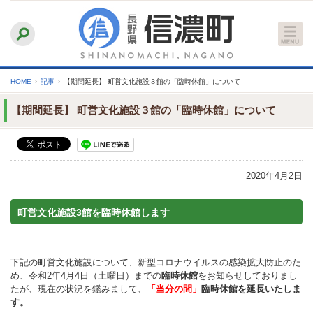
本
ふりがなをつける
背景色
白
青
黒
読み上げる
文
文字サイズ
縮小
標準
拡大
へ
HOME
›
記事
›
【期間延長】 町営文化施設３館の「臨時休館」について
【期間延長】 町営文化施設３館の「臨時休館」について
2020年4月2日
町営文化施設3館を臨時休館します
下記の町営文化施設について、新型コロナウイルスの感染拡大防止のた
め、令和2年4月4日（土曜日）までの
臨時休館
をお知らせしておりまし
たが、現在の状況を鑑みまして、
「当分の間」
臨時休館を延長いたしま
す。