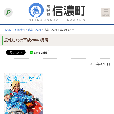
本
ふりがなをつける
背景色
白
青
黒
読み上げる
文
文字サイズ
縮小
標準
拡大
へ
HOME
›
町政情報
›
広報しなの
›
広報しなの平成28年3月号
広報しなの平成28年3月号
2016年3月1日