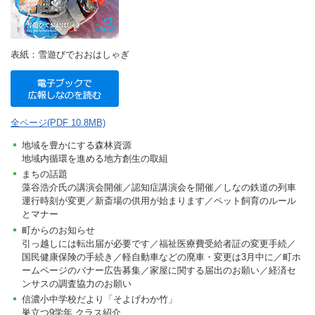
表紙：雪遊びでおおはしゃぎ
全ページ(PDF 10.8MB)
地域を豊かにする森林資源
地域内循環を進める地方創生の取組
まちの話題
藻谷浩介氏の講演会開催／認知症講演会を開催／しなの鉄道の列車
運行時刻が変更／新斎場の供用が始まります／ペット飼育のルール
とマナー
町からのお知らせ
引っ越しには転出届が必要です／福祉医療費受給者証の変更手続／
国民健康保険の手続き／軽自動車などの廃車・変更は3月中に／町ホ
ームページのバナー広告募集／家屋に関する届出のお願い／経済セ
ンサスの調査協力のお願い
信濃小中学校だより「そよげわか竹」
巣立つ9学年 クラス紹介