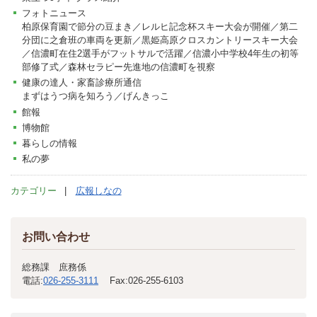
フォトニュース
柏原保育園で節分の豆まき／レルヒ記念杯スキー大会が開催／第二
分団に之倉班の車両を更新／黒姫高原クロスカントリースキー大会
／信濃町在住2選手がフットサルで活躍／信濃小中学校4年生の初等
部修了式／森林セラピー先進地の信濃町を視察
健康の達人・家畜診療所通信
まずはうつ病を知ろう／げんきっこ
館報
博物館
暮らしの情報
私の夢
カテゴリー
広報しなの
お問い合わせ
総務課 庶務係
電話:
026-255-3111
Fax:
026-255-6103