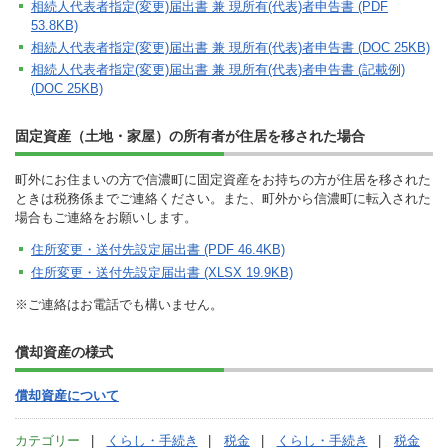
相続人代表者指定(変更)届出書 兼 現所有(代表)者申告書 (PDF
53.8KB)
相続人代表者指定(変更)届出書 兼 現所有(代表)者申告書 (DOC 25KB)
相続人代表者指定(変更)届出書 兼 現所有(代表)者申告書 (記載例)
(DOC 25KB)
固定資産（土地・家屋）の所有者が住居を移された場合
町外にお住まいの方で信濃町に固定資産をお持ちの方が住居を移された
ときは税務係までご連絡ください。また、町外から信濃町に転入された
場合もご連絡をお願いします。
住所変更・送付先設定届出書 (PDF 46.4KB)
住所変更・送付先設定届出書 (XLSX 19.9KB)
※ご連絡はお電話でも構いません。
償却資産の様式
償却資産について
カテゴリー
くらし・手続き
税金
くらし・手続き
税金