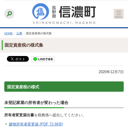
本
ふりがなをつける
背景色
白
青
黒
読み上げる
文
文字サイズ
縮小
標準
拡大
へ
HOME
›
記事
›
固定資産税の様式集
固定資産税の様式集
2020年12月7日
固定資産税の様式
未登記家屋の所有者が変わった場合
所有者変更届出書
を税務係へ提出してください。
建物所有者変更届 (PDF 72.6KB)