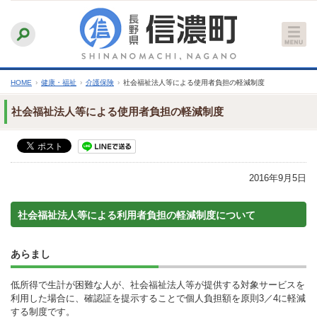
本
ふりがなをつける
背景色
白
青
黒
読み上げる
文
文字サイズ
縮小
標準
拡大
へ
HOME
›
健康・福祉
›
介護保険
›
社会福祉法人等による使用者負担の軽減制度
社会福祉法人等による使用者負担の軽減制度
2016年9月5日
社会福祉法人等による利用者負担の軽減制度について
あらまし
低所得で生計が困難な人が、社会福祉法人等が提供する対象サービスを
利用した場合に、確認証を提示することで個人負担額を原則3／4に軽減
する制度です。