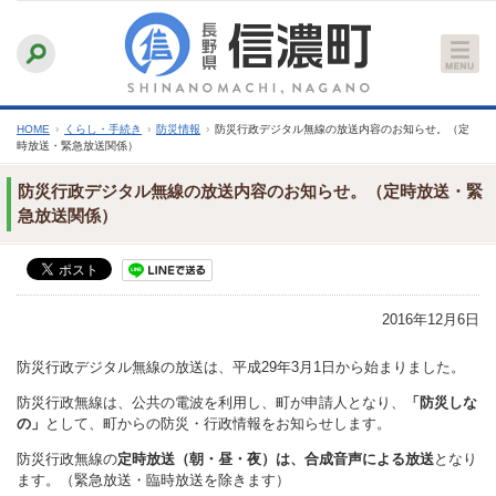
本
ふりがなをつける
背景色
白
青
黒
読み上げる
文
文字サイズ
縮小
標準
拡大
へ
HOME
›
くらし・手続き
›
防災情報
›
防災行政デジタル無線の放送内容のお知らせ。（定
時放送・緊急放送関係）
防災行政デジタル無線の放送内容のお知らせ。（定時放送・緊
急放送関係）
2016年12月6日
防災行政デジタル無線の放送は、平成29年3月1日から始まりました。
防災行政無線は、公共の電波を利用し、町が申請人となり、
「防災しな
の」
として、町からの防災・行政情報をお知らせします。
防災行政無線の
定時放送（朝・昼・夜）は、合成音声による放送
となり
ます。（緊急放送・臨時放送を除きます）