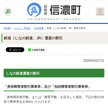
本
ふりがなをつける
背景色
白
青
黒
読み上げる
文
文字サイズ
縮小
標準
拡大
へ
HOME
›
くらし・手続き
›
公共交通
›
鉄道（しなの鉄道、JR）運賃の割引
鉄道（しなの鉄道、JR）運賃の割引
2016年8月27日
しなの鉄道運賃の割引
「身体障害者割引乗車券」及び「知的障害者割引乗車券」
「身体障害者手帳」または「療育手帳」を呈示した場合、下記の割引内
容で乗車券をお求めいただけます。