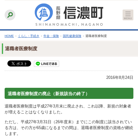
本
ふりがなをつける
背景色
白
青
黒
読み上げる
文
文字サイズ
縮小
標準
拡大
へ
HOME
›
くらし・手続き
›
年金・保険
›
国民健康保険
›
退職者医療制度
退職者医療制度
2016年8月24日
退職者医療制度の廃止（新規該当の終了）
退職者医療制度は平成27年3月末に廃止され、これ以降、新規の対象者
が増えることはなくなりました。
ただし、平成27年3月31日（26年度末）までにこの制度に該当されてい
る方は、その方が65歳になるまでの間は、退職者医療制度の資格が継続
します。