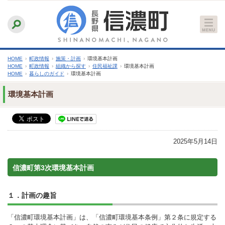
本
ふりがなをつける
背景色
白
青
黒
読み上げる
文
文字サイズ
縮小
標準
拡大
へ
HOME
›
町政情報
›
施策・計画
›
環境基本計画
HOME
›
町政情報
›
組織から探す
›
住民福祉課
›
環境基本計画
HOME
›
暮らしのガイド
›
環境基本計画
環境基本計画
2025年5月14日
信濃町第3次環境基本計画
１．計画の趣旨
「信濃町環境基本計画」は、「信濃町環境基本条例」第２条に規定する