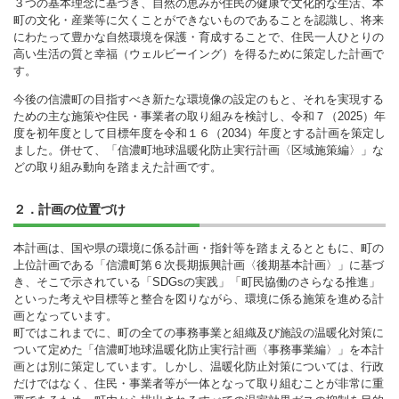
３つの基本理念に基づき、自然の恵みが住民の健康で文化的な生活、本
町の文化・産業等に欠くことができないものであることを認識し、将来
にわたって豊かな自然環境を保護・育成することで、住民一人ひとりの
高い生活の質と幸福（ウェルビーイング）を得るために策定した計画で
す。
今後の信濃町の目指すべき新たな環境像の設定のもと、それを実現する
ための主な施策や住民・事業者の取り組みを検討し、令和７（2025）年
度を初年度として目標年度を令和１６（2034）年度とする計画を策定し
ました。併せて、「信濃町地球温暖化防止実行計画〈区域施策編〉」な
どの取り組み動向を踏まえた計画です。
２．計画の位置づけ
本計画は、国や県の環境に係る計画・指針等を踏まえるとともに、町の
上位計画である「信濃町第６次長期振興計画〈後期基本計画〉」に基づ
き、そこで示されている「SDGsの実践」「町民協働のさらなる推進」
といった考えや目標等と整合を図りながら、環境に係る施策を進める計
画となっています。
町ではこれまでに、町の全ての事務事業と組織及び施設の温暖化対策に
ついて定めた「信濃町地球温暖化防止実行計画〈事務事業編〉」を本計
画とは別に策定しています。しかし、温暖化防止対策については、行政
だけではなく、住民・事業者等が一体となって取り組むことが非常に重