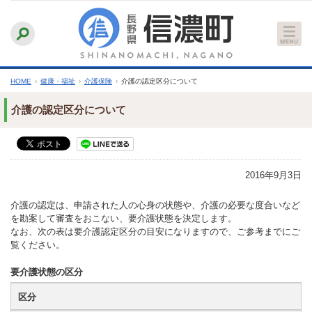
本
ふりがなをつける
背景色
白
青
黒
読み上げる
文
文字サイズ
縮小
標準
拡大
へ
HOME
›
健康・福祉
›
介護保険
›
介護の認定区分について
介護の認定区分について
2016年9月3日
介護の認定は、申請された人の心身の状態や、介護の必要な度合いなど
を勘案して審査をおこない、要介護状態を決定します。
なお、次の表は要介護認定区分の目安になりますので、ご参考までにご
覧ください。
要介護状態の区分
区分