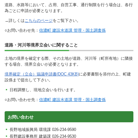
道路、水路等において、占用、自営工事、通行制限を行う場合は、各行
為ごとに申請が必要となります。
→詳しくは
こちらのページ
をご覧下さい。
○お問い合わせ先：
信濃町 建設水道課 管理・国土調査係
道路・河川等境界立会いに関すること
土地の境界を確定する際、その土地が道路、河川等（町所有地）に隣接
する場合、境界立会いが必要となります。
境界確定（立会）協議申請書(DOC 43KB)
に必要書類を添付の上、町建
設係まで提出して下さい。
日程調整し、現地立会いを行います。
○お問い合わせ先：
信濃町 建設水道課 管理・国土調査係
お問い合わせ
長野地域振興局 環境課 026-234-9590
長野建設事務所 建築課 026-234-9530