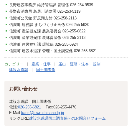
長野建設事務所 維持管理課 管理係 026-234-9539
長野市消防局 鳥居川消防署 026-253-5119
信濃町公民館 野尻湖支館 026-258-2113
信濃町 総務課 まちづくり企画係 026-255-5920
信濃町 産業観光課 農業委員会 026-255-6822
信濃町 産業観光課 農林畜産係 026-255-3113
信濃町 住民福祉課 環境係 026-255-5924
信濃町 建設水道課 管理・国土調査係 026-255-6821
カテゴリー
産業・仕事
届出・証明・法令・規制
建設水道課
国土調査係
お問い合わせ
建設水道課 国土調査係
電話:
026-255-6821
Fax:
026-255-4470
E-Mail:
kanri@town.shinano.lg.jp
リンクURL:
建設水道課国土調査係へのお問合せフォーム