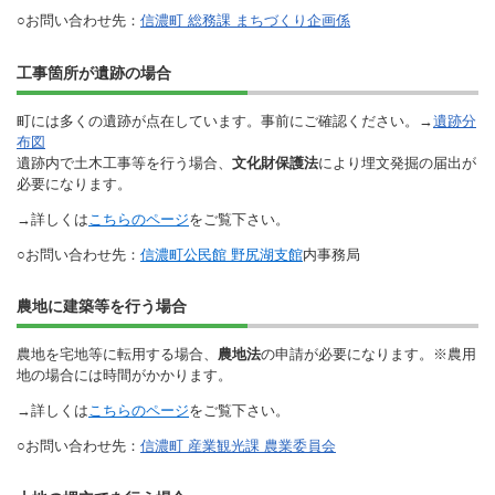
○お問い合わせ先：
信濃町 総務課 まちづくり企画係
工事箇所が遺跡の場合
町には多くの遺跡が点在しています。事前にご確認ください。→
遺跡分
布図
遺跡内で土木工事等を行う場合、
文化財保護法
により埋文発掘の届出が
必要になります。
→詳しくは
こちらのページ
をご覧下さい。
○お問い合わせ先：
信濃町公民館 野尻湖支館
内事務局
農地に建築等を行う場合
農地を宅地等に転用する場合、
農地法
の申請が必要になります。※農用
地の場合には時間がかかります。
→詳しくは
こちらのページ
をご覧下さい。
○お問い合わせ先：
信濃町 産業観光課 農業委員会