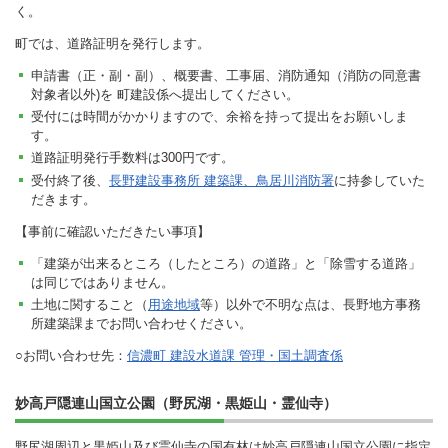
く。
町では、道路証明を発行します。
申請書（正・副・副）、概要書、工事届、消防通知（消防の同意書
対象者以外)を 町建設係へ提出してください。
受付には時間がかかりますので、余裕を持って提出をお願いしま
す。
道路証明発行手数料は300円です。
受付終了後、
長野建設事務所 建築課、鳥居川消防署
に持参していた
だきます。
【事前に確認いただきたい事項】
「建築が出来るところ（したところ）の道路」と「除雪する道路」
は同じではありません。
土地に関すること（
用途地域
等）以外で不明な点は、長野地方事務
所建築課までお問い合わせください。
○お問い合わせ先：
信濃町 建設水道課 管理・国土調査係
妙高戸隠連山国立公園（野尻湖・黒姫山・霊仙寺）
野尻湖周辺と黒姫山及び霊仙寺の国有林は妙高戸隠連山国立公園に指定