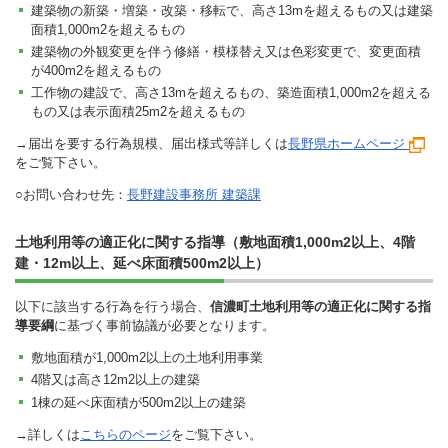
建築物の新築・増築・改築・移転で、高さ13mを超えるもの又は建築
面積1,000m2を超えるもの
建築物の外観変更を伴う修繕・模様替え又は色彩変更で、変更面積
が400m2を超えるもの
工作物の建設で、高さ13mを超えるもの、築造面積1,000m2を超える
もの又は表示面積25m2を超えるもの
→届出を要する行為規模、届出様式等詳しくは
長野県ホームページ
をご覧下さい。
○お問い合わせ先：
長野建設事務所 建築課
土地利用等の適正化に関する指導（敷地面積1,000m2以上、4階
建・12m以上、延べ床面積500m2以上）
以下に該当する行為を行う場合、
信濃町土地利用等の適正化に関する指
導要綱
に基づく事前協議が必要となります。
敷地面積が1,000m2以上の土地利用事業
4階又は高さ12m2以上の建築
1棟の延べ床面積が500m2以上の建築
→詳しくは
こちらのページ
をご覧下さい。