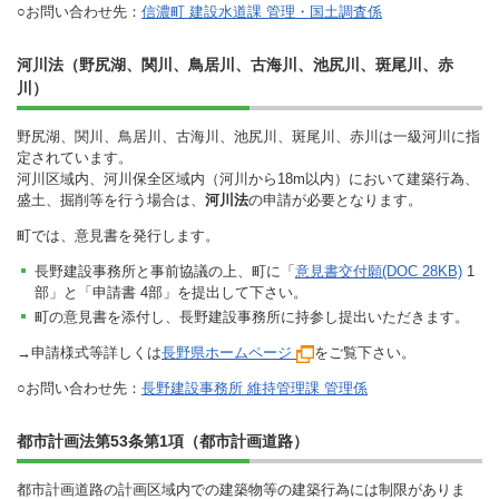
○お問い合わせ先：
信濃町 建設水道課 管理・国土調査係
河川法（野尻湖、関川、鳥居川、古海川、池尻川、斑尾川、赤
川）
野尻湖、関川、鳥居川、古海川、池尻川、斑尾川、赤川は一級河川に指
定されています。
河川区域内、河川保全区域内（河川から18m以内）において建築行為、
盛土、掘削等を行う場合は、
河川法
の申請が必要となります。
町では、意見書を発行します。
長野建設事務所と事前協議の上、町に「
意見書交付願(DOC 28KB)
1
部」と「申請書 4部」を提出して下さい。
町の意見書を添付し、長野建設事務所に持参し提出いただきます。
→申請様式等詳しくは
長野県ホームページ
をご覧下さい。
○お問い合わせ先：
長野建設事務所 維持管理課 管理係
都市計画法第53条第1項（都市計画道路）
都市計画道路の計画区域内での建築物等の建築行為には制限がありま