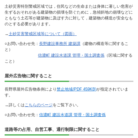
土砂災害特別警戒区域では，住民などの生命または身体に著しい危害が
生ずるおそれがある建築物の損壊を防ぐために，急傾斜地の崩壊などに
ともなう土石等が建築物に及ぼす力に対して，建築物の構造が安全なも
のとする必要があります。
→
土砂災害警戒区域等について（図面）
○お問い合わせ先：
長野建設事務所 建築課
（建物の構造等に関するこ
と）
信濃町 建設水道課 管理・国土調査係
（区域に関する
こと）
屋外広告物に関すること
長野県屋外広告物条例により
禁止地域(PDF 459KB)
が指定されていま
す。
→詳しくは
こちらのページ
をご覧下さい。
○お問い合わせ先：
信濃町 建設水道課 管理・国土調査係
道路等の占用、自営工事、通行制限に関すること