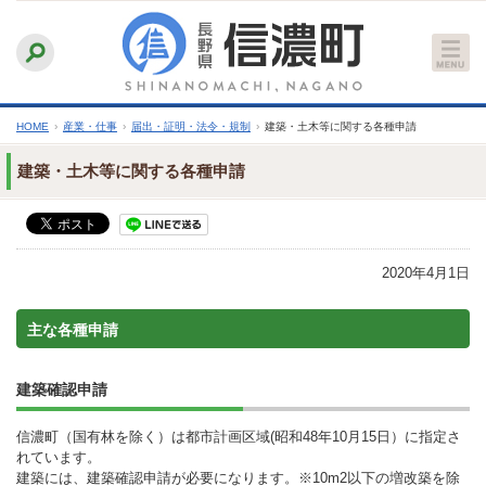
本
ふりがなをつける
背景色
白
青
黒
読み上げる
文
文字サイズ
縮小
標準
拡大
へ
HOME
›
産業・仕事
›
届出・証明・法令・規制
›
建築・土木等に関する各種申請
建築・土木等に関する各種申請
2020年4月1日
主な各種申請
建築確認申請
信濃町（国有林を除く）は都市計画区域(昭和48年10月15日）に指定さ
れています。
建築には、建築確認申請が必要になります。※10m2以下の増改築を除