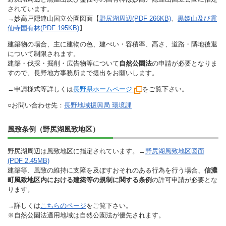
されています。
→妙高戸隠連山国立公園図面【
野尻湖周辺(PDF 266KB)
、
黒姫山及び霊
仙寺国有林(PDF 195KB)
】
建築物の場合、主に建物の色、建ぺい・容積率、高さ、道路・隣地後退
について制限されます。
建築・伐採・掘削・広告物等について
自然公園法
の申請が必要となりま
すので、長野地方事務所まで提出をお願いします。
→申請様式等詳しくは
長野県ホームページ
をご覧下さい。
○お問い合わせ先：
長野地域振興局 環境課
風致条例（野尻湖風致地区）
野尻湖周辺は風致地区に指定されています。→
野尻湖風致地区図面
(PDF 2.45MB)
建築等、風致の維持に支障を及ぼすおそれのある行為を行う場合、
信濃
町風致地区内における建築等の規制に関する条例
の許可申請が必要とな
ります。
→詳しくは
こちらのページ
をご覧下さい。
※自然公園法適用地域は自然公園法が優先されます。