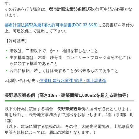
す。
その行為を行う場合は、
都市計画法第53条第1項
の許可申請が必要とな
ります。
都市計画法第53条第1項の許可申請書(DOC 33.5KB)
に必要書類を添付の
上、町建設係まで提出して下さい。
【許可基準】
階数は、二階以下で、かつ、地階を有しないこと
主要構造部は、木造、鉄骨造、コンクリートブロック造その他これ
らに類する構造であること
容易に移転、若しくは除去することが出来るものであること
○お問い合わせ先：
信濃町 建設水道課 管理・国土調査係
長野県景観条例（高さ13m・建築面積1,000m2を超える建物等）
以下の行為に該当する場合、
長野県景観条例
の届出が必要となります。
町を経由し、長野地方事務所まで提出をお願いします。4部（県3部、町
1部）
（以下、建築に関する規模のみ。その他、太陽光発電施設、土地形質変
更等も規模によっては、届出の対象となります。）