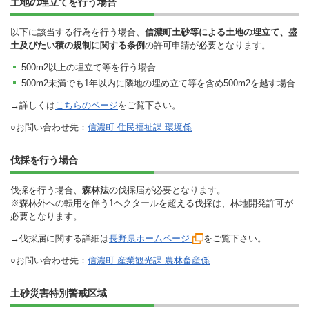
土地の埋立てを行う場合
以下に該当する行為を行う場合、
信濃町土砂等による土地の埋立て、盛
土及びたい積の規制に関する条例
の許可申請が必要となります。
500m2以上の埋立て等を行う場合
500m2未満でも1年以内に隣地の埋め立て等を含め500m2を越す場合
→詳しくは
こちらのページ
をご覧下さい。
○お問い合わせ先：
信濃町 住民福祉課 環境係
伐採を行う場合
伐採を行う場合、
森林法
の伐採届が必要となります。
※森林外への転用を伴う1ヘクタールを超える伐採は、林地開発許可が
必要となります。
→伐採届に関する詳細は
長野県ホームページ
をご覧下さい。
○お問い合わせ先：
信濃町 産業観光課 農林畜産係
土砂災害特別警戒区域