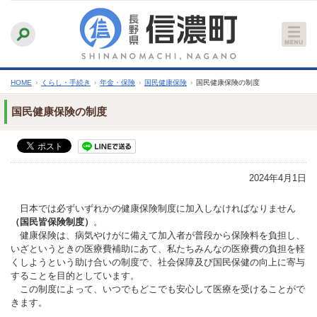
本
ふりがなをつける
背景色
白
青
黒
読み上げる
文
文字サイズ
縮小
標準
拡大
へ
HOME
›
くらし・手続き
›
年金・保険
›
国民健康保険
›
国民健康保険の制度
国民健康保険の制度
2024年4月1日
日本では必ずいずれかの健康保険制度に加入しなければなりません
（国民皆保険制度）
。
健康保険は、病気やけがに備えて加入者が普段から保険料を負担し、
いざというときの医療費補助にあて、私たちみんなの医療費の負担を軽
くしようという助け合いの制度で、社会保障及び国民保健の向上に寄与
することを目的としています。
この制度によって、いつでもどこでも安心して医療を受けることがで
きます。