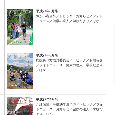
平成27年8月号
ら
障がい者虐待／トピック／お知らせ／フォト
人
ニュース／健康の達人／学校だより／ほか
平成27年6月号
お
病院あり方検討委員会／トピック／お知らせ
ュ
／フォトニュース／健康の達人／学校だより
／ほか
平成27年4月号
り
介護保険／平成26年度予算／トピック／フォ
／
トニュース／お知らせ／健康の達人／学校だ
より／ほか