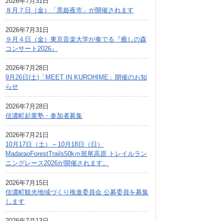
2026年7月31日
広報しなの
８月７日（金）「黒姫夜市」が開催されます
町制70周年記念
2026年7月31日
９月４日（金）東京音楽大学が奏でる『癒しの森
コンサート2026』
2026年7月28日
9月26日(土)「MEET IN KUROHIME」開催のお知
らせ
2026年7月28日
信濃町起業塾・参加者募集
2026年7月21日
10月17日（土）～10月18日（日）
MadaraoForestTrails50kｍ斑尾高原 トレイルラン
ニングレース2026が開催されます。
2026年7月15日
信濃町観光地域づくり推進委員会 公募委員を募集
します
2026年7月13日