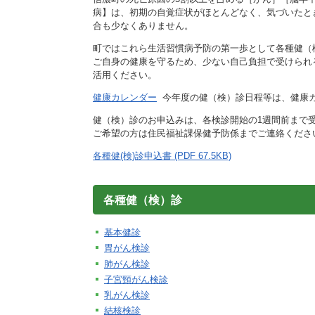
施設
病】は、初期の自覚症状がほとんどなく、気づいたと
町民活動
合も少なくありません。
相談窓口
町ではこれら生活習慣病予防の第一歩として各種健（
ペット
ご自身の健康を守るため、少ない自己負担で受けられ
活用ください。
健康カレンダー
今年度の健（検）診日程等は、健康
健（検）診のお申込みは、各検診開始の1週間前まで
ご希望の方は住民福祉課保健予防係までご連絡くださ
各種健(検)診申込書 (PDF 67.5KB)
各種健（検）診
基本健診
胃がん検診
肺がん検診
子宮頸がん検診
乳がん検診
結核検診