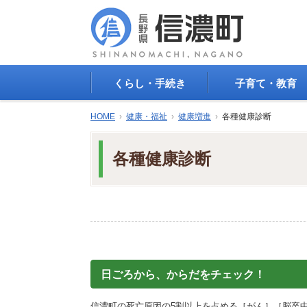
くらし・手続き
子育て・教育
戸籍・印鑑登録・住民
子育て支援
HOME
›
健康・福祉
›
健康増進
›
各種健康診断
登録
母子の健康・予防接
防災情報
母子の保健
各種健康診断
年金・保険
保育園・幼稚園
税金
小学校・中学校
住まい
生涯学習
公共交通
教育委員会
ごみ・リサイクル
教育相談
上水道・下水道
人権・平和啓発
生活道路
学校給食
日ごろから、からだをチェック！
交通安全・防犯
図書
環境
国民スポーツ大会
信濃町の死亡原因の5割以上を占める［がん］［脳卒