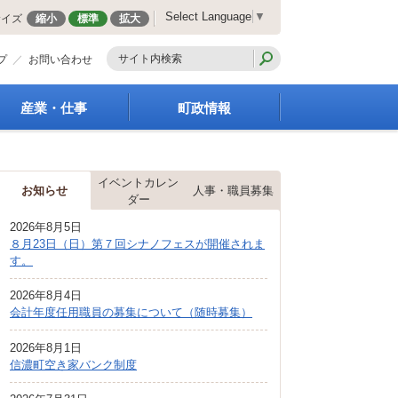
Select Language
▼
サイズ
縮小
標準
拡大
プ
お問い合わせ
産業・仕事
町政情報
経営支援・金融支援
町の概要
就労支援
組織案内
イベントカレン
商工業振興
庁舎案内
お知らせ
人事・職員募集
ダー
農林業振興
町長の部屋
2026年8月5日
届出・証明・法令・規
町議会
８月23日（日）第７回シナノフェスが開催されま
制
施策・計画
す。
企業の税金
都市整備
入札・契約
2026年8月4日
地籍調査
会計年度任用職員の募集について（随時募集）
指定管理者制度
選挙
求人情報
財政・行政改革
2026年8月1日
信濃町空き家バンク制度
人事・職員募集
統計・人口