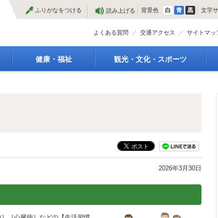
本
ふりがなをつける
背景色
白
青
黒
文字
読み上げる
文
へ
よくある質問
交通アクセス
サイトマッ
健康・福祉
観光・文化・スポーツ
高齢者福祉
観光
種
介護保険
特産物
障がい・福祉
文化・芸術
救急医療
文化財
保健・健康・医療
施設
母子保健
合宿
健康増進
スポーツ
予防接種
まつり
2026年3月30日
食育
国内・国際交流
中］［心臓病］などの【生活習慣