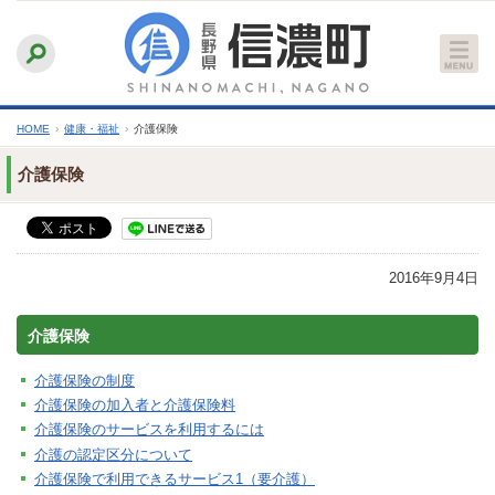
本
ふりがなをつける
背景色
白
青
黒
読み上げる
文
文字サイズ
縮小
標準
拡大
へ
HOME
›
健康・福祉
›
介護保険
介護保険
2016年9月4日
介護保険
介護保険の制度
介護保険の加入者と介護保険料
介護保険のサービスを利用するには
介護の認定区分について
介護保険で利用できるサービス1（要介護）