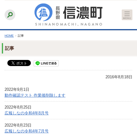
本
ふりがなをつける
背景色
白
青
黒
読み上げる
文
文字サイズ
縮小
標準
拡大
へ
HOME
›
記事
記事
2016年8月18日
2022年9月1日
動作確認テスト 作業後削除します
2022年8月25日
広報しなの令和4年8月号
2022年8月23日
広報しなの令和4年7月号