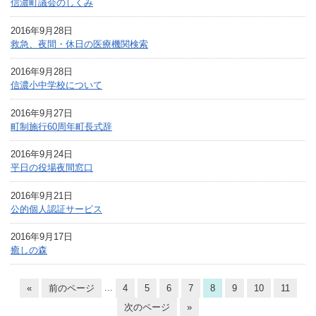
信濃町議会のしくみ
2016年9月28日
救急、夜間・休日の医療機関検索
2016年9月28日
信濃小中学校について
2016年9月27日
町制施行60周年町長式辞
2016年9月24日
平日の役場夜間窓口
2016年9月21日
公的個人認証サービス
2016年9月17日
癒しの森
...
«
前のページ
4
5
6
7
8
9
10
11
次のページ
»