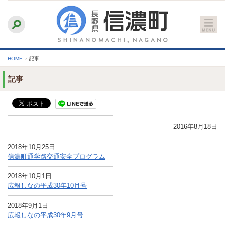
本
ふりがなをつける
背景色
白
青
黒
読み上げる
文
文字サイズ
縮小
標準
拡大
へ
HOME
›
記事
記事
2016年8月18日
2018年10月25日
信濃町通学路交通安全プログラム
2018年10月1日
広報しなの平成30年10月号
2018年9月1日
広報しなの平成30年9月号