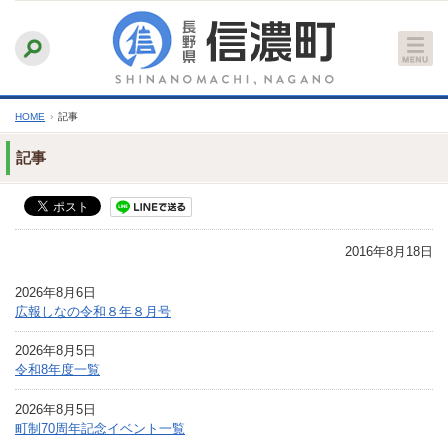
本
ふりがなをつける
背景色
白
青
黒
読み上げる
文
文字サイズ
縮小
標準
拡大
へ
HOME
›
記事
記事
2016年8月18日
2026年8月6日
広報しなの令和８年８月号
2026年8月5日
令和8年度一覧
2026年8月5日
町制70周年記念イベント一覧