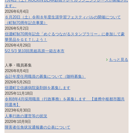
7月4日（土）ROCKIN’BEAR妙高トレイルランニングレースが開催され
ます。
2026年6月4日
６月20日（土）令和８年度生涯学習フェスティバルの開催について
（町制70周年記念事業）
2026年5月2日
信濃町制70周年記念「めぐるつながるスタンプラリー」に参加して豪
華景品をＧＥＴしよう！
2026年4月29日
5/2.5/3 第10回黒姫高原一箱古本市
もっと見る
人事・職員募集
2026年8月4日
会計年度任用職員の募集について（随時募集）
2026年5月26日
信濃町立信越病院薬剤師を募集します
2025年11月18日
令和8年4月採用職員（行政事務）を募集します 【連携中枢都市圏共
同選考】
2023年6月30日
人事行政の運営等の状況
2020年10月9日
障害者任免状況通報書の公表について